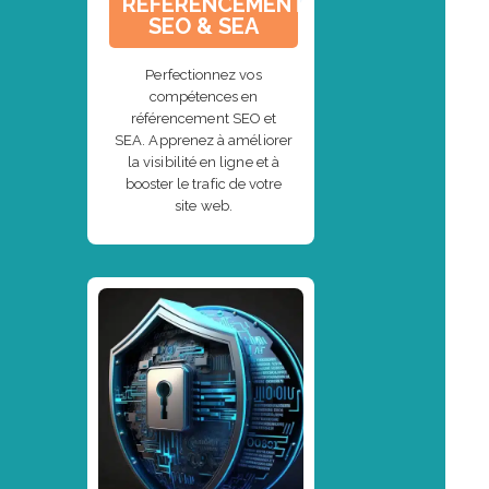
RÉFÉRENCEMENT
SEO & SEA
Perfectionnez vos
compétences en
référencement SEO et
SEA. Apprenez à améliorer
la visibilité en ligne et à
booster le trafic de votre
site web.