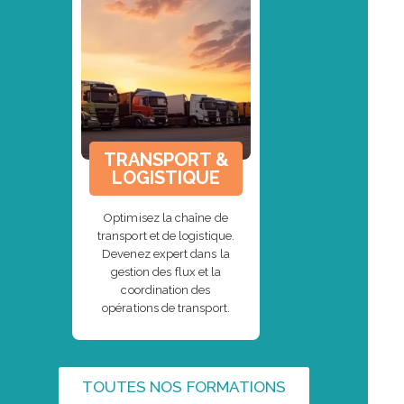
TRANSPORT &
LOGISTIQUE
Optimisez la chaîne de
transport et de logistique.
Devenez expert dans la
gestion des flux et la
coordination des
opérations de transport.
TOUTES NOS FORMATIONS