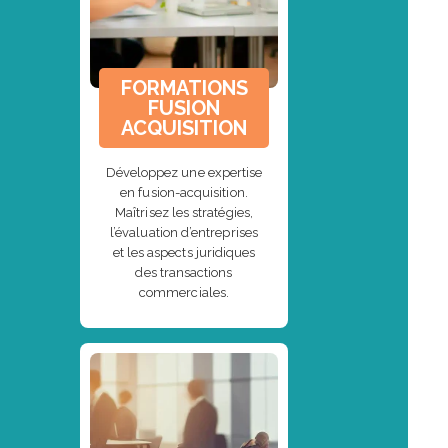
FORMATIONS
FUSION
ACQUISITION
Développez une expertise
en fusion-acquisition.
Maîtrisez les stratégies,
l’évaluation d’entreprises
et les aspects juridiques
des transactions
commerciales.