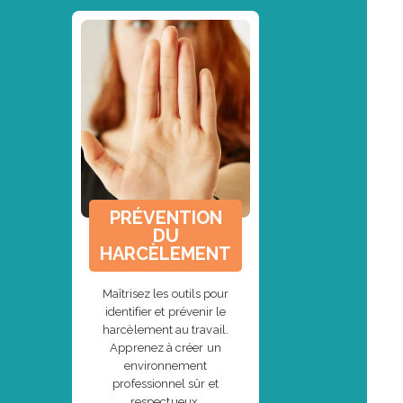
PRÉVENTION
DU
HARCÈLEMENT
Maîtrisez les outils pour
identifier et prévenir le
harcèlement au travail.
Apprenez à créer un
environnement
professionnel sûr et
respectueux.