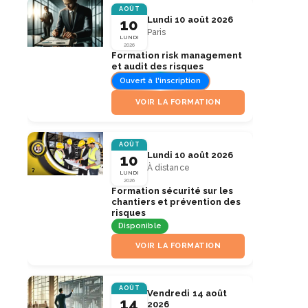
AOÛT
Lundi 10 août 2026
10
Paris
LUNDI
2026
Formation risk management
et audit des risques
Ouvert à l'inscription
VOIR LA FORMATION
AOÛT
Lundi 10 août 2026
10
À distance
LUNDI
2026
Formation sécurité sur les
chantiers et prévention des
risques
Disponible
VOIR LA FORMATION
AOÛT
Vendredi 14 août
14
2026