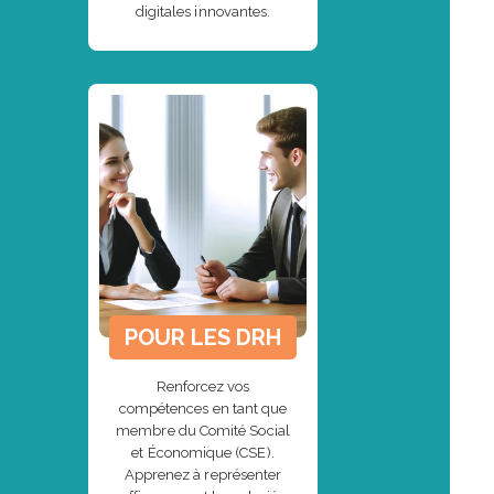
digitales innovantes.
POUR LES DRH
Renforcez vos
compétences en tant que
membre du Comité Social
et Économique (CSE).
Apprenez à représenter