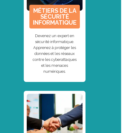
MÉTIERS DE LA
SÉCURITÉ
INFORMATIQUE
Devenez un expert en
sécurité informatique.
Apprenez à protéger les
données et les réseaux
contre les cyberattaques
et les menaces
numériques.