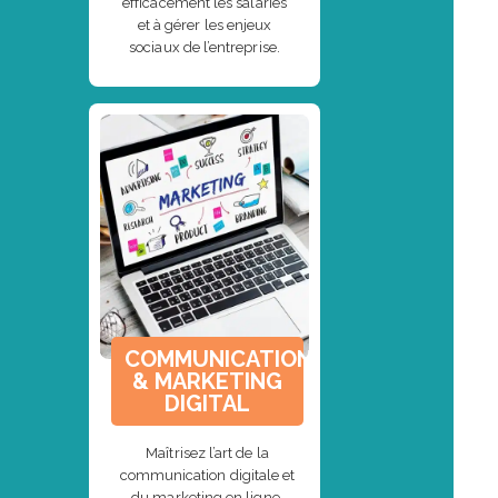
efficacement les salariés
et à gérer les enjeux
sociaux de l’entreprise.
COMMUNICATION
& MARKETING
DIGITAL
Maîtrisez l’art de la
communication digitale et
du marketing en ligne.