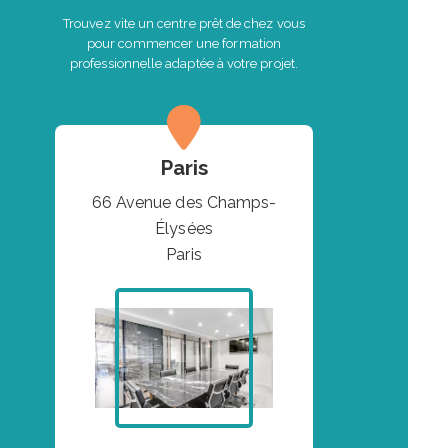
Trouvez vite un centre prêt de chez vous
pour commencer une formation
professionnelle adaptée à votre projet.
Paris
66 Avenue des Champs-
Élysées
Paris
VOIR L'ITINÉRAIRE
VOIR L'ITINÉRAIRE
VOIR L'ITINÉRAIRE
VOIR L'ITINÉRAIRE
VOIR L'ITINÉRAIRE
VOIR L'ITINÉRAIRE
VOIR L'ITINÉRAIRE
VOIR L'ITINÉRAIRE